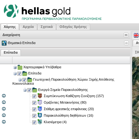
Χάρτης
Αρχεία
Σχετικά
Οδηγίες Χρήσης
Διαχείριση
Θεματικά Επίπεδα
Α
Σ
Επίπεδα
Χαρτογραφικά Υπόβαθρα
Επίπεδα
Γεωτεχνική Παρακολούθηση Χώρου Ξηρής Απόθεσης
Κοκκινολακκα
Ενεργά Σημεία Παρακολούθησης
Συμπύκνωση-Καθίζηση-Συνίζηση (157)
Οριζόντιες Μετακινήσεις (80)
Στάθμη φρεατικής επιφάνειας (20)
Παρακολούθηση διηθήσεων (16)
Κλισιόμετρα (4)